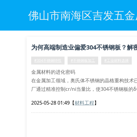
佛山市南海区吉发五金
为何高端制造业偏爱304不锈钢板？解
#304不锈钢特性
#不锈钢板加工
#工业材料选择
金属材料的进化密码
在金属加工领域，奥氏体不锈钢的晶格重构技术
厂通过精准控制cr/ni当量比，使304不锈钢板
增强了材料的抗应力腐蚀开裂(scc)能力。采用
2025-05-28 01:49
【
材料工程
】
ra≤0.4μm，满足精密仪器制造的特殊需求。
腐蚀动力学的现代解法
在沿海工业