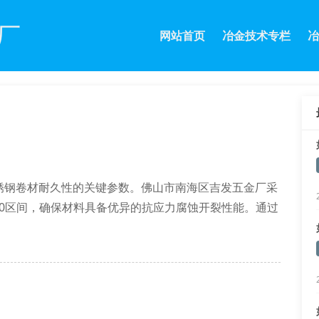
厂
网站首页
冶金技术专栏
冶
锈钢卷材耐久性的关键参数。佛山市南海区吉发五金厂采
2.0区间，确保材料具备优异的抗应力腐蚀开裂性能。通过
体含量是否超出3%的安全阈值。
0.10μm范围。我司