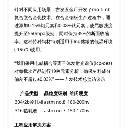
针对不同应用场景，吉发五金厂开发了mo-ti-nb
复合微合金化技术。在合金钢板生产过程中，通
过添加0.15%钼元素和0.08%钛元素，使屈服强度
提升至550mpa级别，同时保持35%的断面收缩
率。这种特种钢材特别适用于lng储罐的低温环境
(-196℃)使用。
“我们采用电感耦合等离子体发射光谱仪(icp-oes)
对每批次产品进行19种元素分析，确保材料成分
偏差不超过±0.03%” ——吉发技术总监访谈录
产品类型
晶粒度级别
维氏硬度
304/2b冷轧板
astm no.8
180-200hv
316l热轧卷
astm no.7
150-170hv
工程应用解决方案